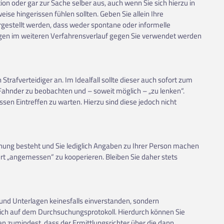
ion oder gar zur Sache selber aus, auch wenn Sie sich hierzu in
e hingerissen fühlen sollten. Geben Sie allein Ihre
gestellt werden, dass weder spontane oder informelle
gen im weiteren Verfahrensverlauf gegen Sie verwendet werden
Strafverteidiger an. Im Idealfall sollte dieser auch sofort zum
hnder zu beobachten und – soweit möglich – „zu lenken“.
sen Eintreffen zu warten. Hierzu sind diese jedoch nicht
hung besteht und Sie lediglich Angaben zu Ihrer Person machen
rt „angemessen“ zu kooperieren. Bleiben Sie daher stets
und Unterlagen keinesfalls einverstanden, sondern
lich auf dem Durchsuchungsprotokoll. Hierdurch können Sie
en zumindest, dass der Ermittlungsrichter über die dann