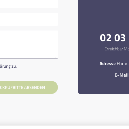
02 03 
Erreichbar Mo
Adresse
Harmo
lärung
zu.
E-Mai
CKRUFBITTE ABSENDEN