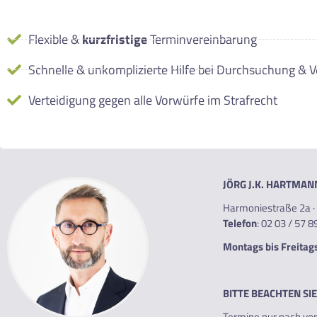
Flexible &
kurzfristige
Terminvereinbarung
Schnelle & unkomplizierte Hilfe bei Durchsuchung & 
Verteidigung gegen alle Vorwürfe im Strafrecht
JÖRG J.K. HARTMAN
Harmoniestraße 2a ·
Telefon
:
02 03 / 57 8
Montags bis Freitags
BITTE BEACHTEN SI
Termine nur nach vor