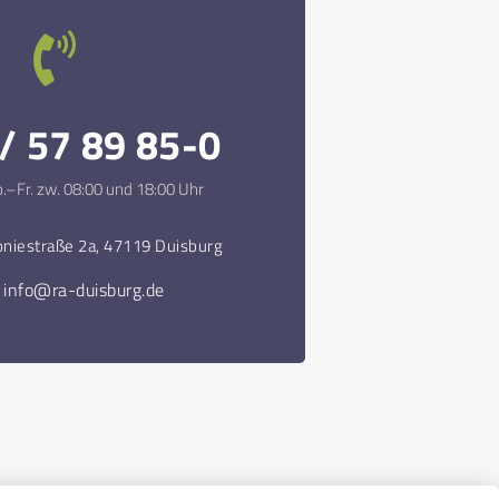
/ 57 89 85-0
.–Fr. zw. 08:00 und 18:00 Uhr
niestraße 2a, 47119 Duisburg
l
info@ra-duisburg.de