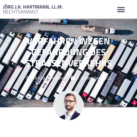
JÖRG J.K. HARTMANN, LL.M.
RECHTSANWALT
VERFAHREN WEGEN
GEFÄHRDUNG DES
STRASSENVERKEHRS
RA Jörg Hartmann
1. September 2022