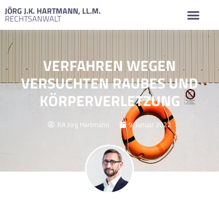
JÖRG J.K. HARTMANN, LL.M.
RECHTSANWALT
VERFAHREN WEGEN
VERSUCHTEN RAUBES UND
KÖRPERVERLETZUNG
RA Jörg Hartmann
9. Januar 2022