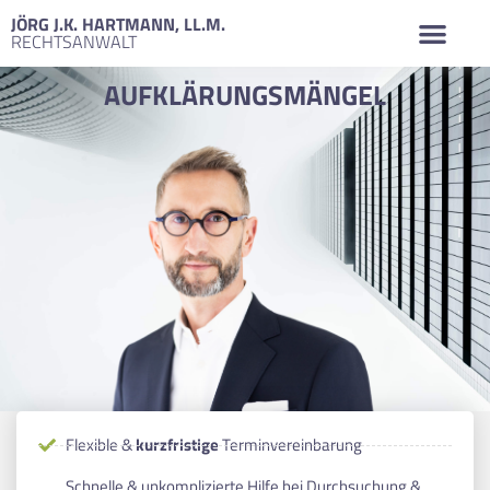
JÖRG J.K. HARTMANN, LL.M.
RECHTSANWALT
AUFKLÄRUNGSMÄNGEL
Flexible &
kurzfristige
Terminvereinbarung
Schnelle & unkomplizierte Hilfe bei Durchsuchung &